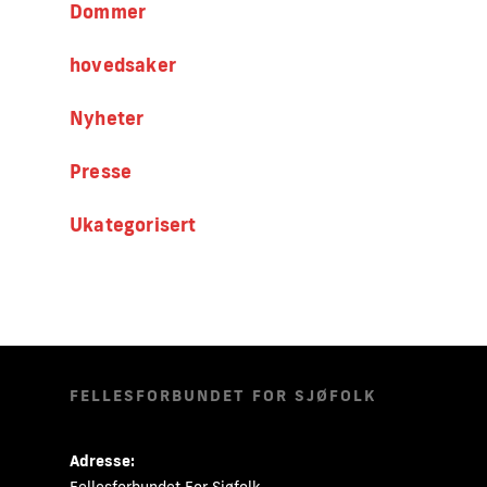
Dommer
hovedsaker
Nyheter
Presse
Ukategorisert
FELLESFORBUNDET FOR SJØFOLK
Adresse:
Fellesforbundet For Sjøfolk