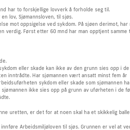
nd har to forskjellige lovverk å forholde seg til.
en lov, Sjømannsloven, til sjøs.
else mot oppsigelse ved sykdom. På sjøen derimot, har
ten verdig. Først etter 60 mnd har man opptjent samme ti
de.
sykdom eller skade kan ikke av den grunn sies opp i de
ten inntrådte. Har sjømannen vært ansatt minst fem år
arbeidsuførheten sykdom eller skade som sjømannen ha
n sjømannen ikke sies opp på grunn av uførheten i de f
ådte.
nne uretten, er det for at noen skal ha et skikkelig ball
 innføre Arbeidsmiljøloven til sjøs. Grunnen er vel at ve