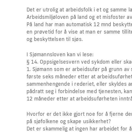
Det er utrolig at arbeidsfolk i et og samme la
Arbeidsmiljøloven på land og et misfoster av 
På land har man automatisk 12 mnd beskytt
en prøvetid for å vise at man er samme tilli
og beskyttelsen til sjøs.
I Sjømannsloven kan vi lese:
§ 14. Oppsigelsesvern ved sykdom eller ska
1. Sjømann som er arbeidsufør på grunn av 
første seks måneder etter at arbeidsuførhe
sammenhengende i rederiet, eller skyldes 
pådratt seg i forbindelse med tjenesten, ka
12 måneder etter at arbeidsuførheten inntr
Hvorfor er det ikke gjort noe for å fjerne de
på sjøfolkene og skape usikkerhet?
Det er skammelig at ingen har arbeidet for å