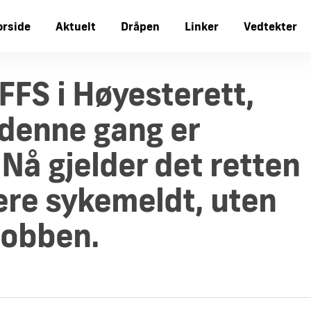
orside
Aktuelt
Dråpen
Linker
Vedtekter
FFS i Høyesterett,
 denne gang er
Nå gjelder det retten
 være sykemeldt, uten
 jobben.