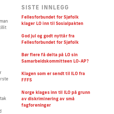
SISTE INNLEGG
Fellesforbundet for Sjøfolk
 man
klager LO inn til Sosialpakten
llit
God jul og godt nyttår fra
Fellesforbundet for Sjøfolk
Bør flere få delta på LO sin
Samarbeidskommitteen LO-AP?
r
Klagen som er sendt til ILO fra
ørste
FFFS
Norge klages inn til ILO på grunn
etak
av diskriminering av små
fagforeninger
d